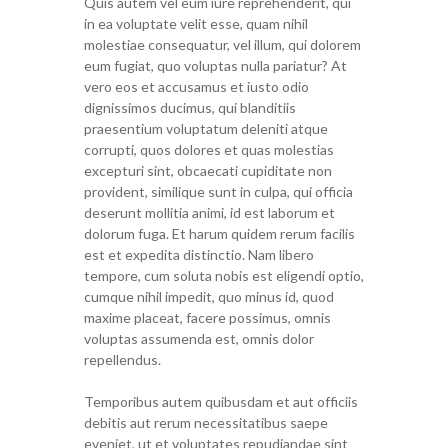
Quis autem vel eum iure reprehenderit, qui
in ea voluptate velit esse, quam nihil
molestiae consequatur, vel illum, qui dolorem
eum fugiat, quo voluptas nulla pariatur? At
vero eos et accusamus et iusto odio
dignissimos ducimus, qui blanditiis
praesentium voluptatum deleniti atque
corrupti, quos dolores et quas molestias
excepturi sint, obcaecati cupiditate non
provident, similique sunt in culpa, qui officia
deserunt mollitia animi, id est laborum et
dolorum fuga. Et harum quidem rerum facilis
est et expedita distinctio. Nam libero
tempore, cum soluta nobis est eligendi optio,
cumque nihil impedit, quo minus id, quod
maxime placeat, facere possimus, omnis
voluptas assumenda est, omnis dolor
repellendus.
Temporibus autem quibusdam et aut officiis
debitis aut rerum necessitatibus saepe
eveniet, ut et voluptates repudiandae sint