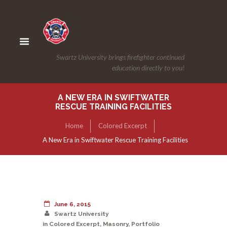
Swartz University brings firefighter continued
education directly to you!
A NEW ERA IN SWIFTWATER
RESCUE TRAINING FACILITIES
Home
Colored Excerpt
A New Era in Swiftwater Rescue Training Facilities
June 6, 2015
Swartz University
in
Colored Excerpt
,
Masonry
,
Portfolio