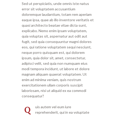
Sed ut perspiciatis, unde omnis iste natus
error sit voluptatem accusantium
doloremque laudantium, totam rem aperiam
eaque ipsa, quae ab illo inventore veritatis et
quasi architecto beatae vitae dicta sunt,
explicabo. Nemo enim ipsam voluptatem,
quia voluptas sit, aspernatur aut odit aut
fugit, sed quia consequuntur magni dolores
eos, qui ratione voluptatem sequi nesciunt,
neque porro quisquam est, qui dolorem
ipsum, quia dolor sit, amet, consectetur,
adipisci velit, sed quia non numquam eius
modi tempora incidunt, ut labore et dolore
magnam aliquam quaerat voluptatem. Ut
enim ad minima veniam, quis nostrum
exercitationem ullam corporis suscipit
laboriosam, nisi ut aliquid ex ea commodi
consequatur?
Q
uis autem vel eum iure
reprehenderit, qui in ea voluptate