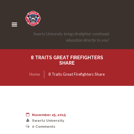
Swartz University brings firefighter continued
education directly to you!
8 TRAITS GREAT FIREFIGHTERS
SHARE
Home
8 Traits Great Firefighters Share
November 25, 2015
Swartz University
0
Comments