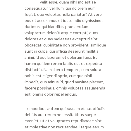
velit esse, quam nihil molestiae
consequatur, vel illum, qui dolorem eum
fugiat, quo voluptas nulla pariatur? At vero
eos et accusamus et iusto odio dignissimos
ducimus, qui blanditiis praesentium
voluptatum deleniti atque corrupti, quos
dolores et quas molestias excepturi sint,
obcaecati cupiditate non provident, similique
sunt in culpa, qui officia deserunt mollitia
animi, id est laborum et dolorum fuga. Et
harum quidem rerum facilis est et expedita
distinctio. Nam libero tempore, cum soluta
nobis est eligendi optio, cumque nihil
impedit, quo minus id, quod maxime placeat,
facere possimus, omnis voluptas assumenda
est, omnis dolor repellendus.
Temporibus autem quibusdam et aut officiis
debitis aut rerum necessitatibus saepe
eveniet, ut et voluptates repudiandae sint
et molestiae non recusandae. Itaque earum